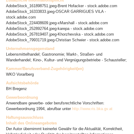
Zusätzliche Informationspflicht
AdobeStock_161898751.jpeg-Brent Hofacker - stock.adobe.com
AdobeStock_16333833.jpeg-OSCAR GARRIGUES VILA -
stock.adobe.com
AdobeStock_224408609.jpeg-xMarshall - stock.adobe.com
AdobeStock_252892764.jpeg-karepa - stock.adobe.com
AdobeStock_267819407.jpeg-Khorzhevska - stock.adobe.com
AdobeStock_79931719.jpeg-Christian Schwier - stock.adobe.com
Unternehmensgegenstand
Lebensmittelhandel; Gastronomie; Markt-, Straßen- und
Wanderhandel; Kino-, Kultur- und Vergnügungsbetriebe - Schausteller;
Kammer/Berufsverband-Zugehörigkeit(en)
WKO Vorarlberg
Aufsichtsbehörde
BH Bregenz
Gewerbeordnung
Anwendbare gewerbe- oder berufsrechtliche Vorschriften:
Gewerbeordnung 1994, abrufbar unter
http://www.ris.bka.gv.at
Haftungsausschluss
Inhalt des Onlineangebotes
Der Autor übernimmt keinerlei Gewähr für die Aktualität, Korrektheit,