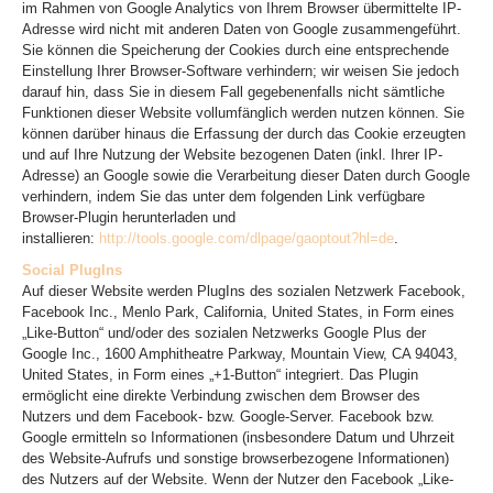
im Rahmen von Google Analytics von Ihrem Browser übermittelte IP-
Adresse wird nicht mit anderen Daten von Google zusammengeführt.
Sie können die Speicherung der Cookies durch eine entsprechende
Einstellung Ihrer Browser-Software verhindern; wir weisen Sie jedoch
darauf hin, dass Sie in diesem Fall gegebenenfalls nicht sämtliche
Funktionen dieser Website vollumfänglich werden nutzen können. Sie
können darüber hinaus die Erfassung der durch das Cookie erzeugten
und auf Ihre Nutzung der Website bezogenen Daten (inkl. Ihrer IP-
Adresse) an Google sowie die Verarbeitung dieser Daten durch Google
verhindern, indem Sie das unter dem folgenden Link verfügbare
Browser-Plugin herunterladen und
installieren:
http://tools.google.com/dlpage/gaoptout?hl=de
.
Social PlugIns
Auf dieser Website werden PlugIns des sozialen Netzwerk Facebook,
Facebook Inc., Menlo Park, California, United States, in Form eines
„Like-Button“ und/oder des sozialen Netzwerks Google Plus der
Google Inc., 1600 Amphitheatre Parkway, Mountain View, CA 94043,
United States, in Form eines „+1-Button“ integriert. Das Plugin
ermöglicht eine direkte Verbindung zwischen dem Browser des
Nutzers und dem Facebook- bzw. Google-Server. Facebook bzw.
Google ermitteln so Informationen (insbesondere Datum und Uhrzeit
des Website-Aufrufs und sonstige browserbezogene Informationen)
des Nutzers auf der Website. Wenn der Nutzer den Facebook „Like-