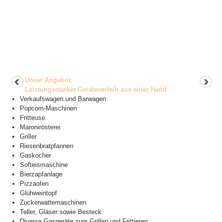
Unser Angebot:
Leistungsstarker Geräteverleih aus einer Hand
Verkaufswagen und Barwagen
Popcorn-Maschinen
Fritteuse
Maronirösterei
Griller
Riesenbratpfannen
Gaskocher
Softeismaschine
Bierzapfanlage
Pizzaofen
Glühweintopf
Zuckerwattemaschinen
Teller, Gläser sowie Besteck
Diverse Gasgeräte zum Grillen und Frittieren